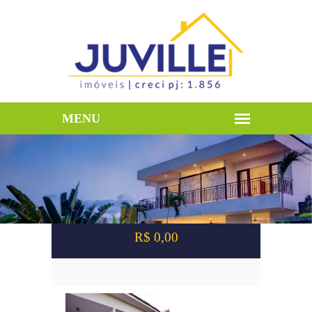
#
>
#
>
#
< VOLTAR PAGINA
ANTERIOR
R$ 0,00